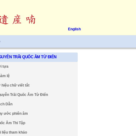
English
ệ
GUYỄN TRÃI QUỐC ÂM TỪ ĐIỂN
i tựa
àm lệ
 hiệu chữ viết tắt
uyễn Trãi Quốc Âm Từ Điển
ch Dẫn
y ước phiên âm
ốc Âm Thi Tập
i liệu tham khảo