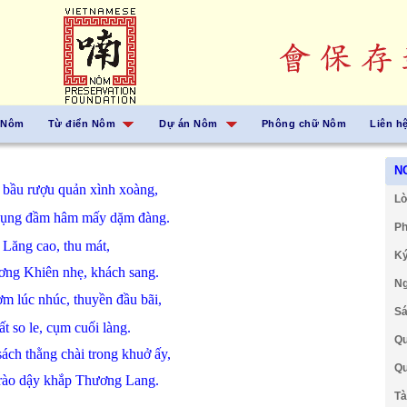
 Nôm
Từ điển Nôm
Dự án Nôm
Phông chữ Nôm
Liên h
N
ơ
bầu
rượu
quản
xình xoàng,
Lờ
dụng
đầm hâm
mấy
dặm
đàng.
Ph
 Lăng
cao,
thu
mát,
Ký
ơng Khiên
nhẹ,
khách
sang.
Ng
ơm
lúc nhúc,
thuyền
đầu
bãi,
Sá
ất
so
le,
cụm
cuối
làng.
Qu
sách
thằng chài
trong
khuở
ấy,
Qu
rào
dậy
khắp
Thương Lang.
Tà