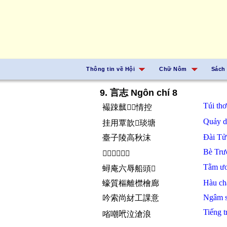
Thông tin về Hội
Chữ Nôm
Sách
9. 言志 Ngôn chí 8
Túi
th
襊踈䕯𨢇𬋩情控
Quảy
挂用覃歆𠇍琰塘
Đài
Tử
臺子陵高秋沫
Bè
Trư
𤿤張騫珥客𢀨
Tằm
ư
蟳庵六辱船頭𣺽
Hàu
ch
蠔質樞離㯲檜廊
Ngâm
吟索尚䊷工課意
Tiếng
t
㗂嘲𠰺泣滄浪