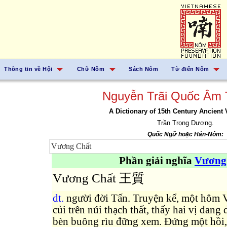
Thông tin về Hội
Chữ Nôm
Sách Nôm
Từ điển Nôm
Nguyễn Trãi Quốc Âm 
A Dictionary of 15th Century Ancient
Trần Trọng Dương.
Quốc Ngữ hoặc Hán-Nôm:
Phần giải nghĩa
Vương
Vương Chất 王質
dt.
người đời Tấn. Truyện kể, một hôm 
củi trên núi thạch thất, thấy hai vị đang
bèn buông rìu đững xem. Đứng một hồi, 